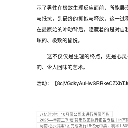
示了男性在极致生理反应面前，所能展
与抵抗，到最终的拥抱与释放，这一过
在最原始的冲动背后，隐藏着的是对自
眩的、极致的愉悦。
这不仅仅是生理的终点，更是心灵
的、令人回味的艺术。
活动：【
8cjVGdkyAuHwSRRkeCZXbTJ
八亿时:空：10月份公司未进行股份回购
2025—年第三季‘度’货币政策执行报告专栏 | 
河南<投>资集?团完成发行15亿元中票，利率1.80