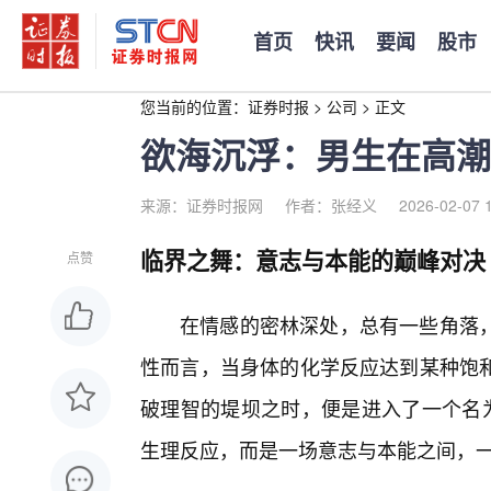
首页
快讯
要闻
股市
您当前的位置：
证券时报
>
公司
>
正文
欲海沉浮：男生在高潮
来源：证券时报网
作者：张经义
2026-02-07 
临界之舞：意志与本能的巅峰对决
点赞
在情感的密林深处，总有一些角落
性而言，当身体的化学反应达到某种饱
破理智的堤坝之时，便是进入了一个名为
生理反应，而是一场意志与本能之间，