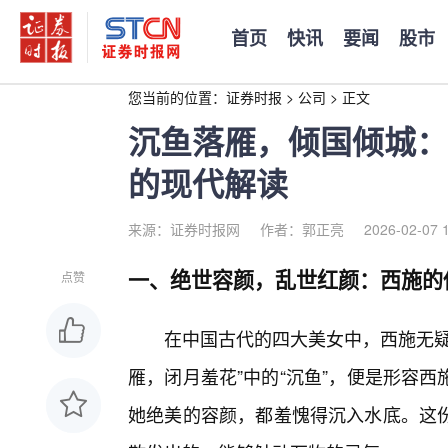
首页
快讯
要闻
股市
您当前的位置：
证券时报
>
公司
>
正文
沉鱼落雁，倾国倾城：
的现代解读
来源：证券时报网
作者：郭正亮
2026-02-07 
一、绝世容颜，乱世红颜：西施的
点赞
在中国古代的四大美女中，西施无疑
雁，闭月羞花”中的“沉鱼”，便是形容
她绝美的容颜，都羞愧得沉入水底。这