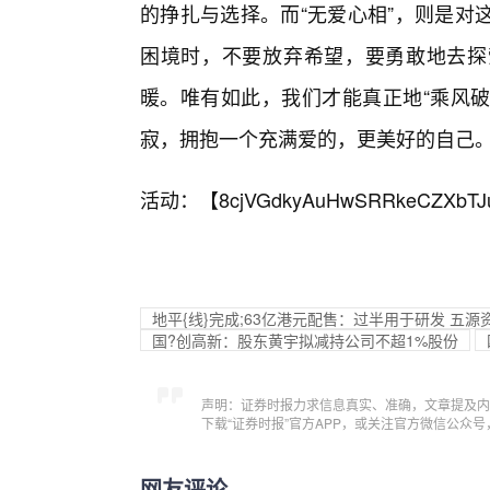
的挣扎与选择。而“无爱心相”，则是对
困境时，不要放弃希望，要勇敢地去探
暖。唯有如此，我们才能真正地“乘风破
寂，拥抱一个充满爱的，更美好的自己
活动：【
8cjVGdkyAuHwSRRkeCZXbTJ
地平{线}完成;63亿港元配售：过半用于研发 五
国?创高新：股东黄宇拟减持公司不超1%股份
声明：证券时报力求信息真实、准确，文章提及内
下载“证券时报”官方APP，或关注官方微信公众
网友评论