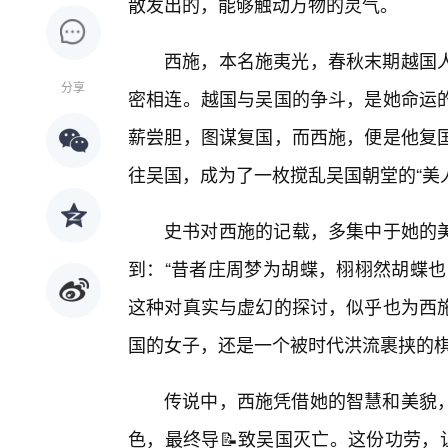
散发出的，能够触动万物的灵气。
西施，本名施夷光，春秋末期越国人
分享
密相连。越国与吴国的争斗，是她命运
薪尝胆，图谋复国，而西施，便是他复国
往吴国，成为了一枚搅乱吴国朝堂的“美
史书对西施的记载，多集中于她的美
到：“昔者庄周梦为胡蝶，栩栩然胡蝶也
这种对真实与虚幻的探讨，似乎也为西
国的女子，还是一个被时代洪流裹挟的
传说中，西施凭借她的智慧和美貌
色，最终导📝致吴国灭亡。这份功劳，